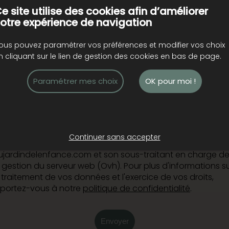
e site utilise des cookies afin d’améliorer
Votre demande
otre expérience de navigation
ous pouvez paramétrer vos préférences et modifier vos choix
euillez choisir la nature de votre demande
n cliquant sur le lien de gestion des cookies en bas de page.
Paramétrer mes choix
OK pour moi !
Ne plus recevoir d'offres promotionnelles
os données sont traitées par www.microcreches-
ujardindelenfance.com le cadre de son obligation légale
e réponse à vos demandes d'exercices de droits. Les
Continuer sans accepter
estinataires sont www.microcreches-
ujardindelenfance.com et son sous-traitant en charge d
a gestion du serveur web (Ovh). Pour plus d'informations s
e traitement de vos données et l'exercice de vos droits,
eportez-vous à notre
politique de confidentialité
.
Envoyer